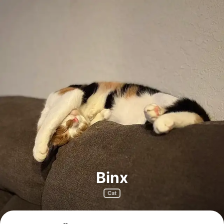
Binx
Cat